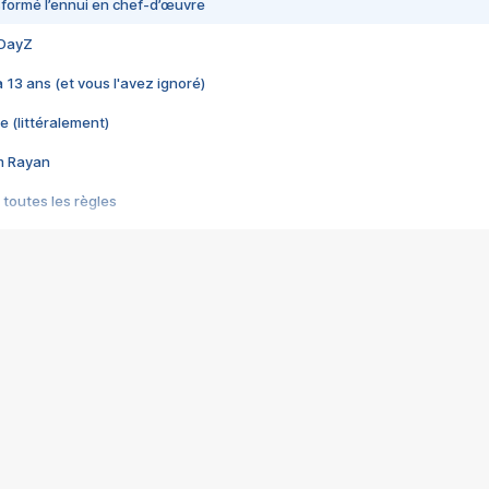
nsformé l’ennui en chef-d’œuvre
 DayZ
 a 13 ans (et vous l'avez ignoré)
e (littéralement)
im Rayan
 toutes les règles
s les jeux vidéo
us choquant de Rockstar ? - Le scandale BULLY
e plus moche de Steam
du RÊVE tourne au CAUCHEMAR
pendant 8 heures
it… à tort
umiliés par un jeu vidéo