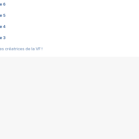
e 6
e 5
e 4
e 3
s créatrices de la VF !
e 2
e 1
e Mektoub My Love arrive enfin ! Rencontre avec Shaïn Boumedine et Sal
i : après Toni en famille
elle réalise le bouleversant Dites lui que je l'aime
ais ! Rencontre autour de Vie privée de Rebecca Zlotowski
 de Marguerite, Grave... Rencontre avec Ella Rumpf
 Les Rêveurs, un film intime sur la santé mentale