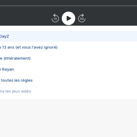
 DayZ
 a 13 ans (et vous l'avez ignoré)
e (littéralement)
im Rayan
 toutes les règles
s les jeux vidéo
us choquant de Rockstar ? - Le scandale BULLY
e plus moche de Steam
du RÊVE tourne au CAUCHEMAR
pendant 8 heures