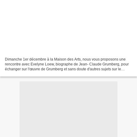
Dimanche 1er décembre à la Maison des Arts, nous vous proposons une
rencontre avec Evelyne Loew, biographe de Jean- Claude Grumberg, pour
échanger sur l'œuvre de Grumberg et sans doute d'autres sujets sur le
théâtre de notre temps. Evelyne Loew est une...