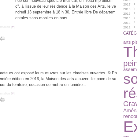
l de son nouveau spectcle musical, un "road trip electri
2017
Juin
Août
Sept
Sept
Nove
Déce
(
c", à l'issue de leur résidence à la Maison des Arts, le ve
2016
Mai
Juille
Août
Août
Octo
Nove
Déce
(
ndredi 13 septembre à 18 h 30. Entrée libre De départem
2015
Avril
Juin
Juin
Juille
Sept
Octo
Octo
Nove
(
(
(
entales sans mobiles en bars...
2014
Févri
Mai
Mai
Juin
Août
Sept
Sept
Octo
Déce
(
(
(
2013
Janvi
Avril
Avril
Avril
Mai
Août
Août
Sept
Nove
Nove
(
(
(
(
rmalien [
#
]
2012
Mars
Mars
Févri
Avril
Mai
Juille
Août
Octo
Octo
Déce
(
(
Févri
Févri
Janvi
Mars
Avril
Mai
Juille
Sept
Juin
Nove
Nove
(
(
(
CATÉG
Janvi
Janvi
Févri
Mars
Mars
Juin
Juin
Mai
Octo
Sept
(
(
(
Janvi
Févri
Janvi
Mai
Mai
Avril
Sept
Mai
(
(
(
(
arts pl
T
Janvi
Avril
Avril
Févri
Août
Avril
(
(
(
Mars
Mars
Janvi
Mai
Mars
(
Févri
Févri
Avril
Févri
(
Janvi
Janvi
Mars
Janvi
pei
Févri
assemb
Janvi
amateurs ont exposé leurs œuvres sur les cimaises ouvertes. © Ph
so
ière édition en 2016, la Maison des arts a ouvert l'espace de sa
rs du territoire, occasion de mettre en lumière...
r
rmalien [
#
]
Gra
Amén
renco
E