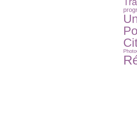
Tr
pro
Un
Po
Ci
Photo
Ré