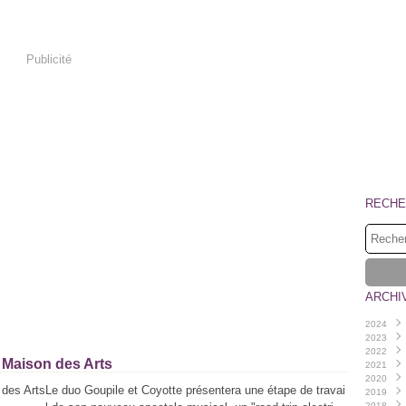
Publicité
RECHE
ARCHI
2024
2023
Janvi
2022
Déce
a Maison des Arts
2021
Octo
Déce
2020
Sept
Nove
Déce
Le duo Goupile et Coyotte présentera une étape de travai
2019
Août
Octo
Nove
Déce
2018
Juille
Sept
Octo
Octo
Déce