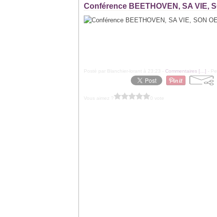
Conférence BEETHOVEN, SA VIE,
Posté par Blanchier-lorant à 23:23 -
Commentaires [
…
]
- Pe
Vous aimez ?
0 vote