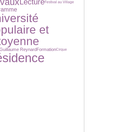
avaux
Lecture
Festival au Village
gramme
iversité
pulaire et
toyenne
Guillaume Reynard
Formation
Cirque
sidence