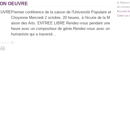
la Maison
 SON OEUVRE
les forme
Accueil d
Premier conférence de la saison de l'Université Populaire et
Créer un 
Citoyenne Mercredi 2 octobre, 20 heures, à l'écurie de la M
aison des Arts. ENTREE LIBRE Rendez-vous pendant une
heure avec un compositeur de génie.Rendez-vous avec un
humaniste qui a traversé...
rmalien [
#
]