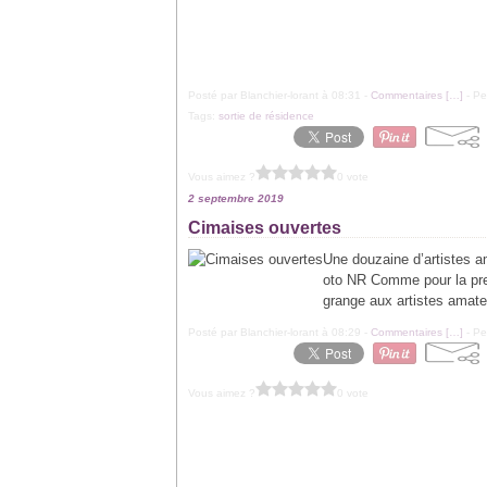
Posté par Blanchier-lorant à 08:31 -
Commentaires [
…
]
- Pe
Tags:
sortie de résidence
Vous aimez ?
0 vote
2 septembre 2019
Cimaises ouvertes
Une douzaine d’artistes 
oto NR Comme pour la prem
grange aux artistes amateu
Posté par Blanchier-lorant à 08:29 -
Commentaires [
…
]
- Pe
Vous aimez ?
0 vote