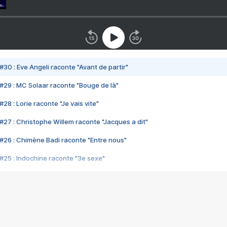
#30 : Eve Angeli raconte "Avant de partir"
#29 : MC Solaar raconte "Bouge de là"
28 : Lorie raconte "Je vais vite"
#27 : Christophe Willem raconte "Jacques a dit"
#26 : Chimène Badi raconte "Entre nous"
#25 : Indochine raconte "3e sexe"
#24 : Zaho raconte "C'est chelou"
#23 : Patrick Bruel raconte "Au café des délices"
#22 : Kyo raconte "Le chemin"