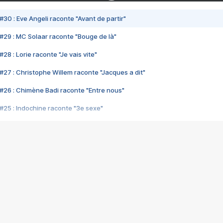
#30 : Eve Angeli raconte "Avant de partir"
#29 : MC Solaar raconte "Bouge de là"
28 : Lorie raconte "Je vais vite"
#27 : Christophe Willem raconte "Jacques a dit"
#26 : Chimène Badi raconte "Entre nous"
#25 : Indochine raconte "3e sexe"
#24 : Zaho raconte "C'est chelou"
#23 : Patrick Bruel raconte "Au café des délices"
#22 : Kyo raconte "Le chemin"
#21 : Nolwenn Leroy raconte "Cassé"
#20 : Patrick Hernandez raconte "Born to be alive"
#19 : Lorie raconte "Près de moi"