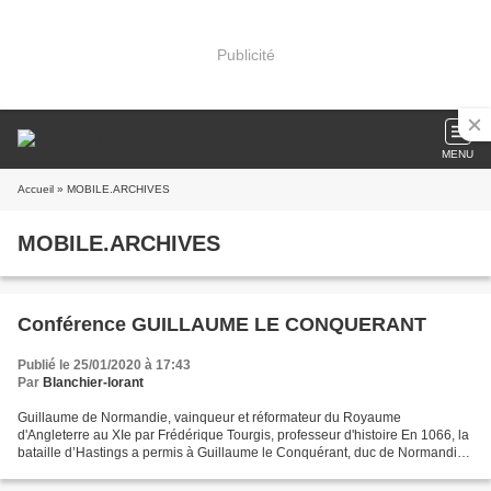
Publicité
MENU
Accueil
» MOBILE.ARCHIVES
MOBILE.ARCHIVES
Conférence GUILLAUME LE CONQUERANT
Publié le 25/01/2020 à 17:43
Par
Blanchier-lorant
Guillaume de Normandie, vainqueur et réformateur du Royaume
d'Angleterre au XIe par Frédérique Tourgis, professeur d'histoire En 1066, la
bataille d’Hastings a permis à Guillaume le Conquérant, duc de Normandie,
de prendre la couronne d’Angleterre, aux...