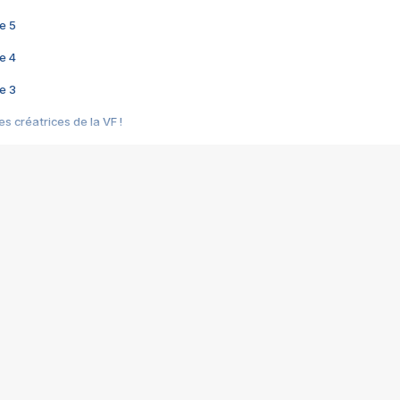
e 5
e 4
e 3
s créatrices de la VF !
e 2
e 1
e Mektoub My Love arrive enfin ! Rencontre avec Shaïn Boumedine et Sal
i : après Toni en famille
elle réalise le bouleversant Dites lui que je l'aime
ais ! Rencontre autour de Vie privée de Rebecca Zlotowski
 de Marguerite, Grave... Rencontre avec Ella Rumpf
 Les Rêveurs, un film intime sur la santé mentale