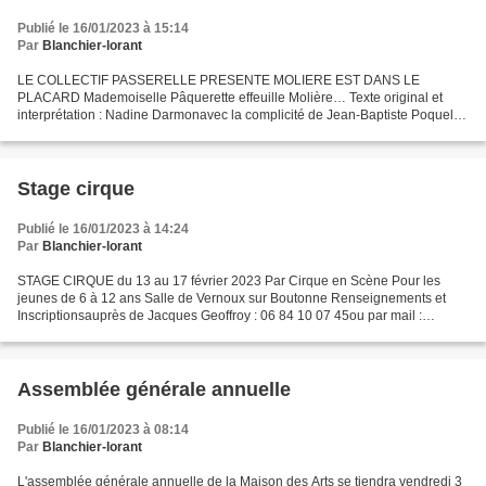
Publié le 16/01/2023 à 15:14
Par
Blanchier-lorant
LE COLLECTIF PASSERELLE PRESENTE MOLIERE EST DANS LE
PLACARD Mademoiselle Pâquerette effeuille Molière… Texte original et
interprétation : Nadine Darmonavec la complicité de Jean-Baptiste Poquelin
Mise en scène : Judith d’Aleazzo Centre Dramatique National,...
Stage cirque
Publié le 16/01/2023 à 14:24
Par
Blanchier-lorant
STAGE CIRQUE du 13 au 17 février 2023 Par Cirque en Scène Pour les
jeunes de 6 à 12 ans Salle de Vernoux sur Boutonne Renseignements et
Inscriptionsauprès de Jacques Geoffroy : 06 84 10 07 45ou par mail :
maisondesarts.brioux@gmail.com
Assemblée générale annuelle
Publié le 16/01/2023 à 08:14
Par
Blanchier-lorant
L'assemblée générale annuelle de la Maison des Arts se tiendra vendredi 3