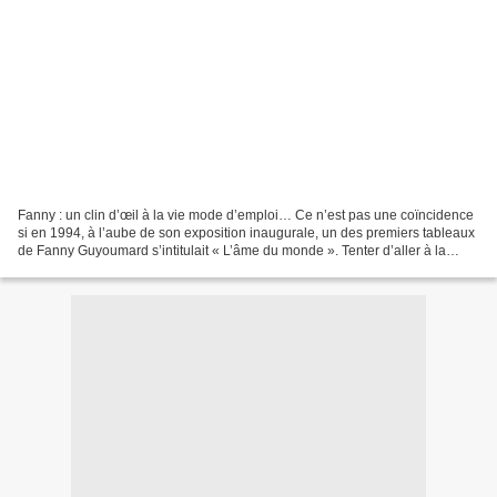
Fanny : un clin d’œil à la vie mode d’emploi… Ce n’est pas une coïncidence
si en 1994, à l’aube de son exposition inaugurale, un des premiers tableaux
de Fanny Guyoumard s’intitulait « L’âme du monde ». Tenter d’aller à la
rencontre de cette âme, apprivoiser...