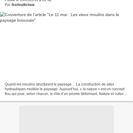
Publié le 09/05/2012 à 22:42
Par
festivalbrioux
Quand les moulins structurent le paysage… La construction de sites
hydrauliques modèle le paysage. Aujourd’hui, « la nature » est un concept
flou qui joue, selon chacun, le rôle d’un prisme déformant. Nature et culture,
au travers des moulins, se déclinent...