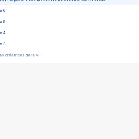
e 6
e 5
e 4
e 3
s créatrices de la VF !
e 2
e 1
e Mektoub My Love arrive enfin ! Rencontre avec Shaïn Boumedine et Sal
i : après Toni en famille
elle réalise le bouleversant Dites lui que je l'aime
ais ! Rencontre autour de Vie privée de Rebecca Zlotowski
 de Marguerite, Grave... Rencontre avec Ella Rumpf