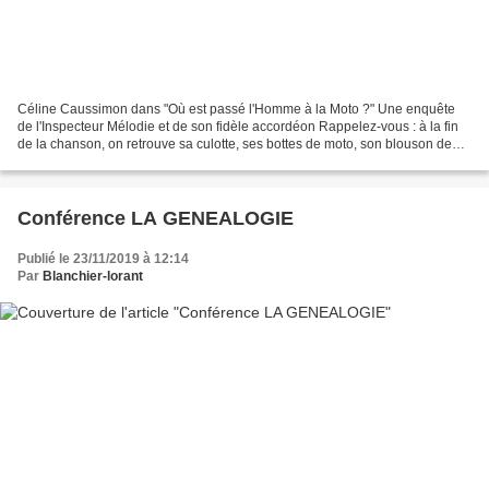
Céline Caussimon dans "Où est passé l'Homme à la Moto ?" Une enquête
de l'Inspecteur Mélodie et de son fidèle accordéon Rappelez-vous : à la fin
de la chanson, on retrouve sa culotte, ses bottes de moto, son blouson de
cuir noir avec un aigle dans le...
Conférence LA GENEALOGIE
Publié le 23/11/2019 à 12:14
Par
Blanchier-lorant