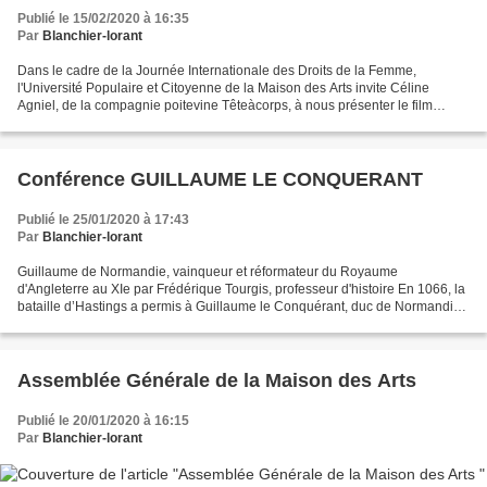
Publié le 15/02/2020 à 16:35
Par
Blanchier-lorant
Dans le cadre de la Journée Internationale des Droits de la Femme,
l'Université Populaire et Citoyenne de la Maison des Arts invite Céline
Agniel, de la compagnie poitevine Têteàcorps, à nous présenter le film
qu'elle a réalisé : MON CORPS, MA CAGE, une...
Conférence GUILLAUME LE CONQUERANT
Publié le 25/01/2020 à 17:43
Par
Blanchier-lorant
Guillaume de Normandie, vainqueur et réformateur du Royaume
d'Angleterre au XIe par Frédérique Tourgis, professeur d'histoire En 1066, la
bataille d’Hastings a permis à Guillaume le Conquérant, duc de Normandie,
de prendre la couronne d’Angleterre, aux...
Assemblée Générale de la Maison des Arts
Publié le 20/01/2020 à 16:15
Par
Blanchier-lorant