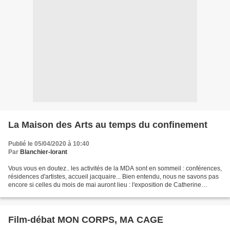
La Maison des Arts au temps du confinement
Publié le 05/04/2020 à 10:40
Par
Blanchier-lorant
Vous vous en doutez.. les activités de la MDA sont en sommeil : conférences,
résidences d'artistes, accueil jacquaire... Bien entendu, nous ne savons pas
encore si celles du mois de mai auront lieu : l'exposition de Catherine
Chauviré, le spectacle du...
Film-débat MON CORPS, MA CAGE