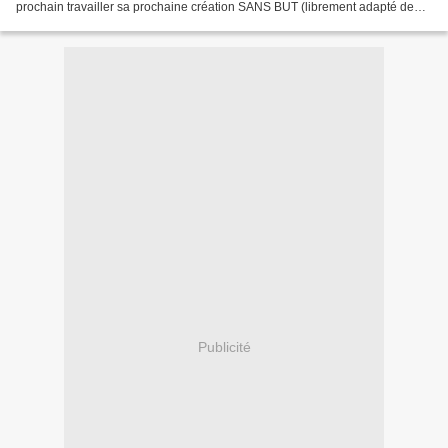
prochain travailler sa prochaine création SANS BUT (librement adapté de
l'Homme Sans But d'Arne Lygre). SANS BUT...
Publicité